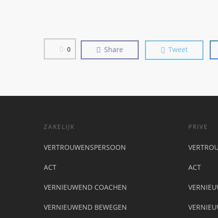
Share
Tweet
0
ZAKELIJK
PRIVE
VERTROUWENSPERSOON
VERTRO
ACT
ACT
VERNIEUWEND COACHEN
VERNIE
VERNIEUWEND BEWEGEN
VERNIE