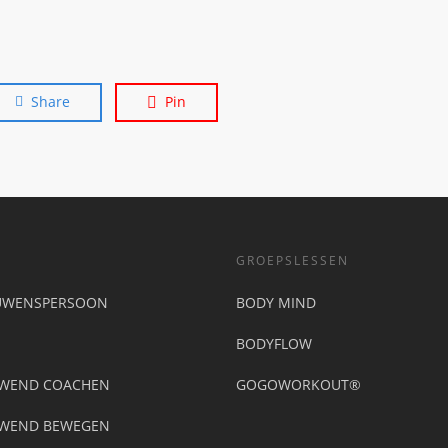
Share
Pin
GROEPSLESSEN
UWENSPERSOON
BODY MIND
BODYFLOW
UWEND COACHEN
GOGOWORKOUT®
UWEND BEWEGEN