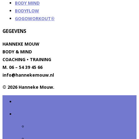
BODY MIND
BODYFLOW
GOGOWORKOUT®
GEGEVENS
HANNEKE MOUW
BODY & MIND
COACHING • TRAINING
M. 06 – 54 39 45 66
info@hannekemouw.nl
© 2026 Hanneke Mouw.
HOME
HANNEKE
MIJN PERSOONLIJKE REIS
WERKWIJZE