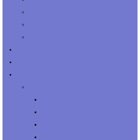
REFERENTIES
ACTUALITEITEN
AGENDA
VERTROUWENSPERSOON
BLOG
SESSIES
WORKSHOPS & COACHING
VERNIEUWEND COACHEN
VERNIEUWEND BEWEGEN
ONTSTRESSEN
BEDRIJFSTRAININGEN