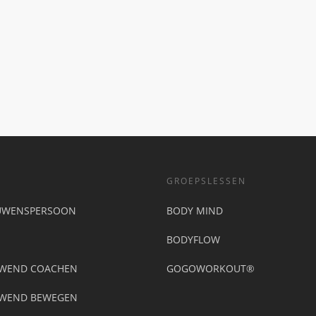
GROEPSLESSEN
UWENSPERSOON
BODY MIND
BODYFLOW
UWEND COACHEN
GOGOWORKOUT®
UWEND BEWEGEN