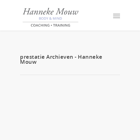
prestatie Archieven - Hanneke
Mouw
30 december 2018
Work memoires 2018
By
Hanneke Mouw
|
BLOG
Er gebeurt een hoop in mijn praktijk. Moed,
hoop en zelfreflectie doet een mens ont-
wikkelen. Kwetsbaarheid tonen en je kracht in