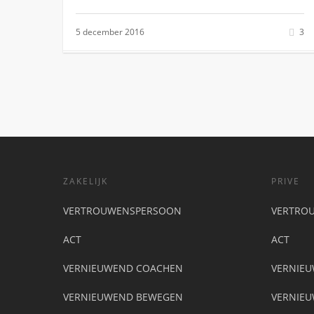
5 december 2016
3
ZAKELIJK
PRIVE
VERTROUWENSPERSOON
VERTRO
ACT
ACT
VERNIEUWEND COACHEN
VERNIE
VERNIEUWEND BEWEGEN
VERNIE