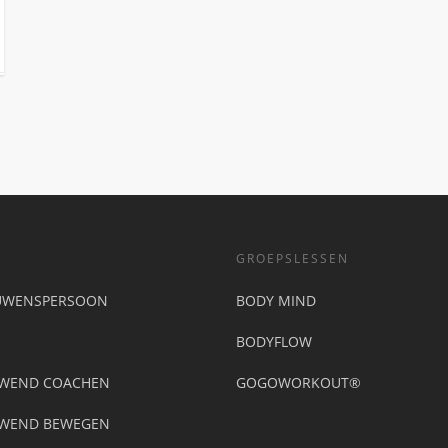
GROEPSLESSEN
UWENSPERSOON
BODY MIND
BODYFLOW
UWEND COACHEN
GOGOWORKOUT®
UWEND BEWEGEN