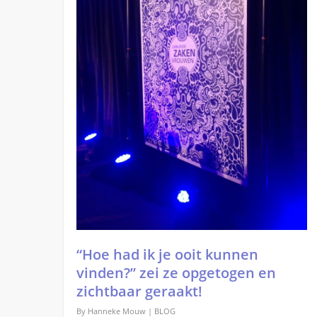
“Hoe had ik je ooit kunnen
vinden?” zei ze opgetogen en
zichtbaar geraakt!
By
Hanneke Mouw
|
BLOG