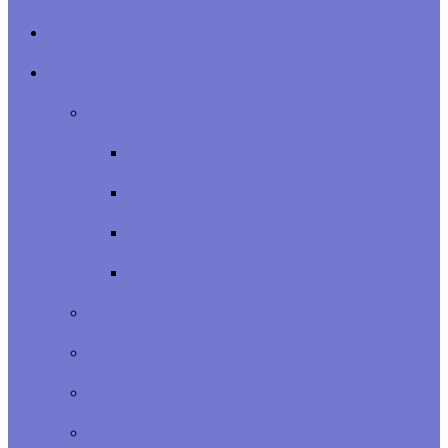
BLOG
SESSIES
WORKSHOPS & COACHING
VERNIEUWEND COACHEN
VERNIEUWEND BEWEGEN
ONTSTRESSEN
BEDRIJFSTRAININGEN
BODY MIND
BODYFLOW 60+
GOGOWORKOUT®
LESTIJDEN & -LOCATIES