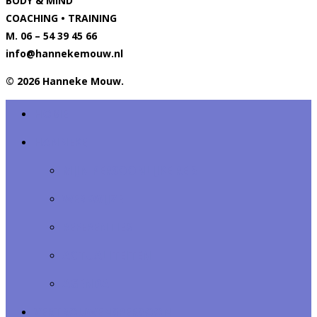
BODY & MIND
COACHING • TRAINING
M. 06 – 54 39 45 66
info@hannekemouw.nl
© 2026 Hanneke Mouw.
HOME
HANNEKE
MIJN PERSOONLIJKE REIS
WERKWIJZE
REFERENTIES
ACTUALITEITEN
AGENDA
VERTROUWENSPERSOON