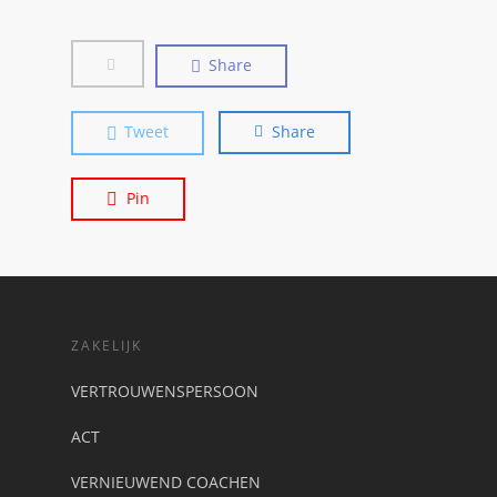
Share
Tweet
Share
Pin
ZAKELIJK
VERTROUWENSPERSOON
ACT
VERNIEUWEND COACHEN