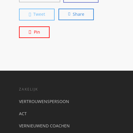
Tweet
Share
Pin
ZAKELIJK
VERTROUWENSPERSOON
ACT
VERNIEUWEND COACHEN