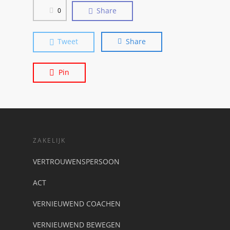
Share
0
Tweet
Share
Pin
ZAKELIJK
VERTROUWENSPERSOON
ACT
VERNIEUWEND COACHEN
VERNIEUWEND BEWEGEN