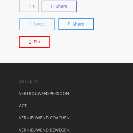
Share
0
Tweet
Share
Pin
ZAKELIJK
VERTROUWENSPERSOON
ACT
VERNIEUWEND COACHEN
VERNIEUWEND BEWEGEN