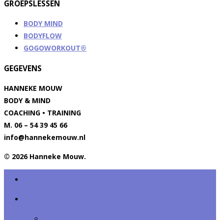
GROEPSLESSEN
BODY MIND
BODYFLOW
GOGOWORKOUT®
GEGEVENS
HANNEKE MOUW
BODY & MIND
COACHING • TRAINING
M. 06 – 54 39 45 66
info@hannekemouw.nl
© 2026 Hanneke Mouw.
HOME
HANNEKE
MIJN PERSOONLIJKE REIS