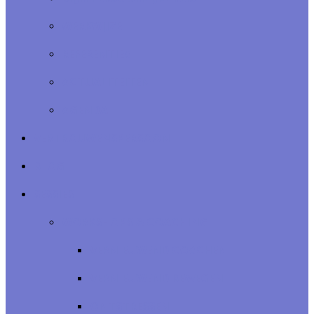
WERKWIJZE
REFERENTIES
ACTUALITEITEN
AGENDA
VERTROUWENSPERSOON
BLOG
SESSIES
WORKSHOPS & COACHING
VERNIEUWEND COACHEN
VERNIEUWEND BEWEGEN
ONTSTRESSEN