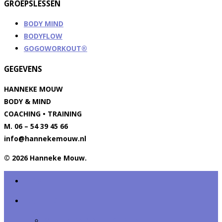
GROEPSLESSEN
BODY MIND
BODYFLOW
GOGOWORKOUT®
GEGEVENS
HANNEKE MOUW
BODY & MIND
COACHING • TRAINING
M. 06 – 54 39 45 66
info@hannekemouw.nl
© 2026 Hanneke Mouw.
HOME
HANNEKE
MIJN PERSOONLIJKE REIS