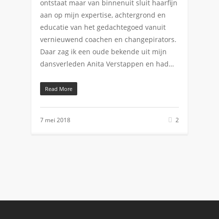
ontstaat maar van binnenuit sluit haarfijn
aan op mijn expertise, achtergrond en
educatie van het gedachtegoed vanuit
vernieuwend coachen en changepirators.
Daar zag ik een oude bekende uit mijn
dansverleden Anita Verstappen en had…
Read More
7 mei 2018
2