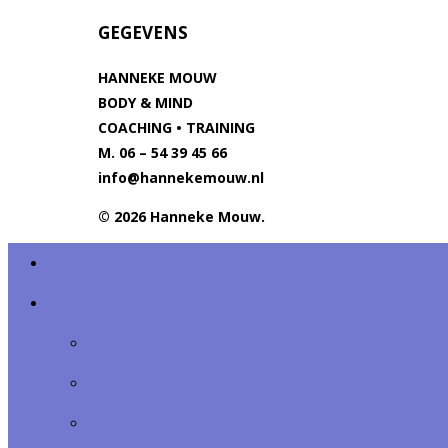
GEGEVENS
HANNEKE MOUW
BODY & MIND
COACHING • TRAINING
M. 06 – 54 39 45 66
info@hannekemouw.nl
© 2026 Hanneke Mouw.
HOME
HANNEKE
MIJN PERSOONLIJKE REIS
WERKWIJZE
REFERENTIES