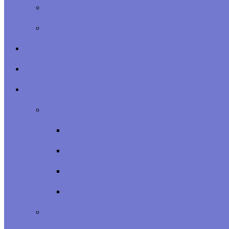
ACTUALITEITEN
AGENDA
VERTROUWENSPERSOON
BLOG
SESSIES
WORKSHOPS & COACHING
VERNIEUWEND COACHEN
VERNIEUWEND BEWEGEN
ONTSTRESSEN
BEDRIJFSTRAININGEN
BODY MIND