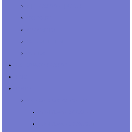
MIJN PERSOONLIJKE REIS
WERKWIJZE
REFERENTIES
ACTUALITEITEN
AGENDA
VERTROUWENSPERSOON
BLOG
SESSIES
WORKSHOPS & COACHING
VERNIEUWEND COACHEN
VERNIEUWEND BEWEGEN