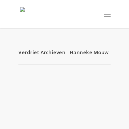
Verdriet Archieven - Hanneke Mouw
3 april 2018
A HEALTHY MIND IS A JOY FOREVER.
By
Hanneke Mouw
|
BLOG
A healthy mind is a joy forever. Empower of ”
hard power”. Innerlijk bepaalt uiterlijk. Niet
andersom, dat levert een buitenkant op waar
iedereen zo doorheen prikt. Na enige jaren