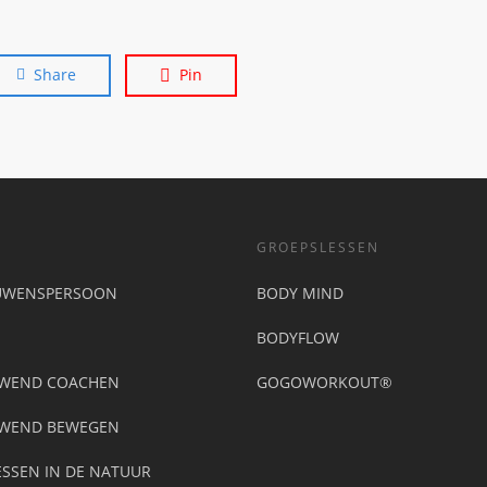
Share
Pin
GROEPSLESSEN
UWENSPERSOON
BODY MIND
BODYFLOW
UWEND COACHEN
GOGOWORKOUT®
UWEND BEWEGEN
SSEN IN DE NATUUR